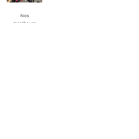
Nos
marcheurs
au départ
Nous utilisons les cookies pour
Notre
analyser le trafic du site Internet. En
groupe de
continuant votre navigation, vous
acceptez leur usage.
marcheurs
dynamiqu
Accepter
e et
motivé