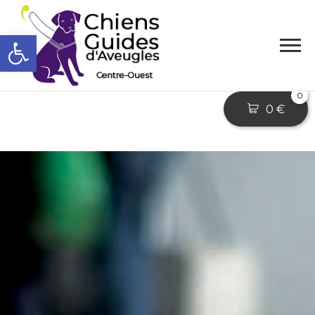
Ouvrir la barre d’outils
0
0
€