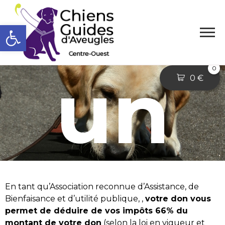
Faire
Ouvrir la barre d’outils
un
0
0
€
don
En tant qu’Association reconnue d’Assistance, de
Bienfaisance et d’utilité publique, ,
votre don vous
permet de déduire de vos impôts 66% du
montant de votre don
(selon la loi en vigueur et