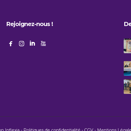
Rejoignez-nous !
De




ion
Inflexia
-
Politiques de confidentialité
-
CGV
-
Mentions Légal