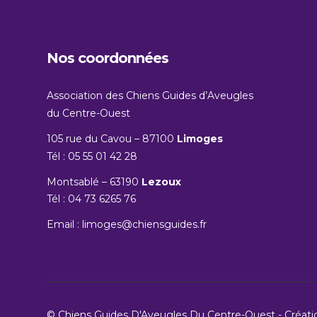
Nos coordonnées
Association des Chiens Guides d’Aveugles
du Centre-Ouest
105 rue du Cavou – 87100
Limoges
Tél : 05 55 01 42 28
Montsablé – 63190
Lezoux
Tél : 04 73 6265 76
Email :
limoges@chiensguides.fr
© Chiens Guides D'Aveugles Du Centre-Ouest - Créat