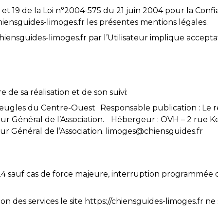
 et 19 de la Loi n°2004-575 du 21 juin 2004 pour la Conf
chiensguides-limoges.fr les présentes mentions légales.
/chiensguides-limoges.fr par l’Utilisateur implique accept
 de sa réalisation et de son suivi:
’Aveugles du Centre-Ouest Responsable publication : Le 
eur Général de l’Association. Hébergeur : OVH – 2 rue
ur Général de l’Association. limoges@chiensguides.fr
24h/24 sauf cas de force majeure, interruption programm
on des services le site https://chiensguides-limoges.fr ne