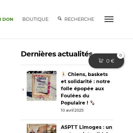
N DON
BOUTIQUE
RECHERCHE
Dernières actualités
0
0
€
Chiens, baskets
et solidarité : notre
folle épopée aux
Foulées du
Populaire !
10 avril 2025
ASPTT Limoges : un